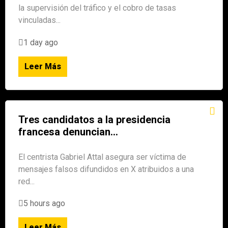
la supervisión del tráfico y el cobro de tasas
vinculadas...
1 day ago
Leer Más
Tres candidatos a la presidencia
francesa denuncian...
El centrista Gabriel Attal asegura ser víctima de
mensajes falsos difundidos en X atribuidos a una
red...
5 hours ago
Leer Más